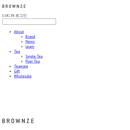
LOG IN
로그인
About
Brand
News
Learn
Tea
Single Tea
Puer Tea
Teaware
Gift
Wholesale
브라운즈 - BROWNZE