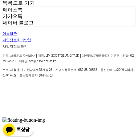
목록으로 가기
페이스북
카카오톡
네이버 블로그
이용약관
개인정보처리방침
사업자정보확인
상호: 브라운즈 주식회사 | 대표: LIM SCOTT SEUNG TAEK | 개인정보관리책임자: 이은영 | 전화: 02-
793-7920 | 이메일: tea@brownze.co.kr
주소: 서울 용산구 한남대로28가길 23 | 사업자등록번호:
682-88-00533
| 통신판매:
제2019-서울용
산-0148호
| 호스팅제공자: (주)식스샵