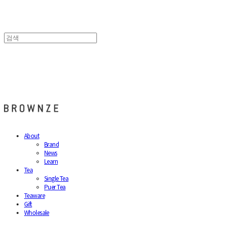
브라운즈 - BROWNZE
About
Brand
News
Learn
Tea
Single Tea
Puer Tea
Teaware
Gift
Wholesale