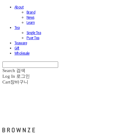
About
Brand
News
Learn
Tea
Single Tea
Puer Tea
Teaware
Gift
Wholesale
Search
검색
Log In
로그인
Cart
장바구니
브라운즈 - BROWNZE