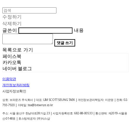
수정하기
삭제하기
글쓴이
내용
댓글 쓰기
목록으로 가기
페이스북
카카오톡
네이버 블로그
이용약관
개인정보처리방침
사업자정보확인
상호: 브라운즈 주식회사 | 대표: LIM SCOTT SEUNG TAEK | 개인정보관리책임자: 이은영 | 전화: 02-
793-7920 | 이메일: tea@brownze.co.kr
주소: 서울 용산구 한남대로28가길 23 | 사업자등록번호:
682-88-00533
| 통신판매:
제2019-서울용
산-0148호
| 호스팅제공자: (주)식스샵