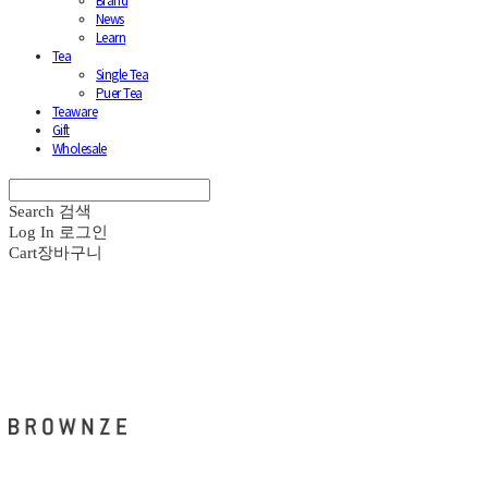
Brand
News
Learn
Tea
Single Tea
Puer Tea
Teaware
Gift
Wholesale
Search
검색
Log In
로그인
Cart
장바구니
브라운즈 - BROWNZE