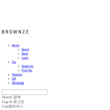
브라운즈 - BROWNZE
About
Brand
News
Learn
Tea
Single Tea
Puer Tea
Teaware
Gift
Wholesale
Search
검색
Log In
로그인
Cart
장바구니