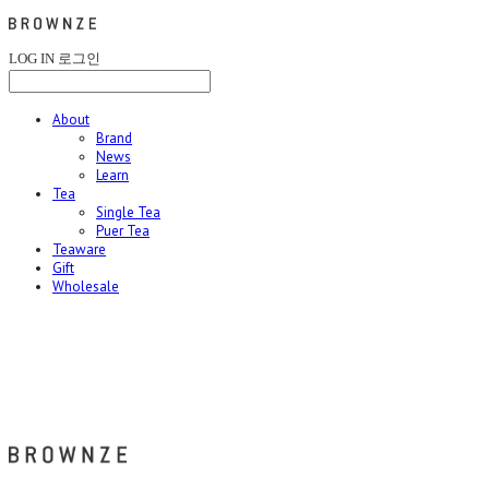
LOG IN
로그인
About
Brand
News
Learn
Tea
Single Tea
Puer Tea
Teaware
Gift
Wholesale
브라운즈 - BROWNZE