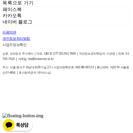
목록으로 가기
페이스북
카카오톡
네이버 블로그
이용약관
개인정보처리방침
사업자정보확인
상호: 브라운즈 주식회사 | 대표: LIM SCOTT SEUNG TAEK | 개인정보관리책임자: 이은영 | 전화: 02-
793-7920 | 이메일: tea@brownze.co.kr
주소: 서울 용산구 한남대로28가길 23 | 사업자등록번호:
682-88-00533
| 통신판매:
제2019-서울용
산-0148호
| 호스팅제공자: (주)식스샵