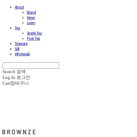
About
Brand
News
Learn
Tea
Single Tea
Puer Tea
Teaware
Gift
Wholesale
Search
검색
Log In
로그인
Cart
장바구니
브라운즈 - BROWNZE