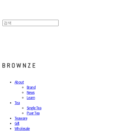
브라운즈 - BROWNZE
About
Brand
News
Learn
Tea
Single Tea
Puer Tea
Teaware
Gift
Wholesale