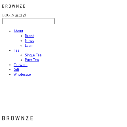
LOG IN
로그인
About
Brand
News
Learn
Tea
Single Tea
Puer Tea
Teaware
Gift
Wholesale
브라운즈 - BROWNZE