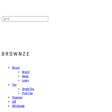
브라운즈 - BROWNZE
About
Brand
News
Learn
Tea
Single Tea
Puer Tea
Teaware
Gift
Wholesale