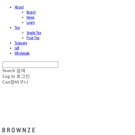
About
Brand
News
Learn
Tea
Single Tea
Puer Tea
Teaware
Gift
Wholesale
Search
검색
Log In
로그인
Cart
장바구니
브라운즈 - BROWNZE