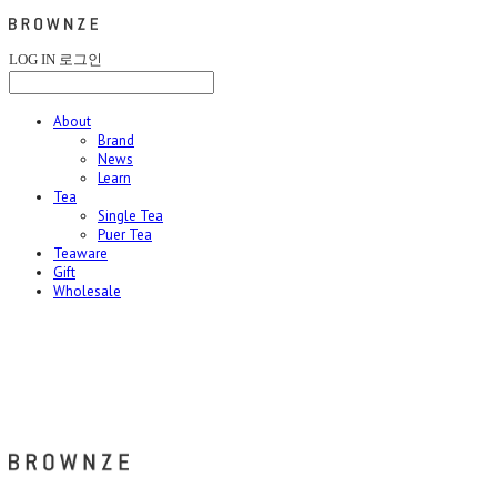
LOG IN
로그인
About
Brand
News
Learn
Tea
Single Tea
Puer Tea
Teaware
Gift
Wholesale
브라운즈 - BROWNZE