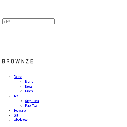
브라운즈 - BROWNZE
About
Brand
News
Learn
Tea
Single Tea
Puer Tea
Teaware
Gift
Wholesale