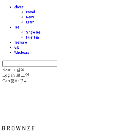
About
Brand
News
Learn
Tea
Single Tea
Puer Tea
Teaware
Gift
Wholesale
Search
검색
Log In
로그인
Cart
장바구니
브라운즈 - BROWNZE