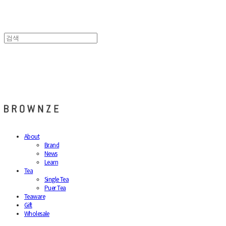
브라운즈 - BROWNZE
About
Brand
News
Learn
Tea
Single Tea
Puer Tea
Teaware
Gift
Wholesale