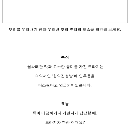
뿌리를 우려내기 전과 우려낸 후의 뿌리의 모습을 확인해 보세요.
특징
쌉싸래한 맛과 고소한 풍미를 가진 도라지는
의약서인 '향약집성방'에 인후통을
다스린다고 언급되어있습니다.
효능
목이 따끔하거나 기관지가 답답할 때,
도라지차 한잔 어때요?