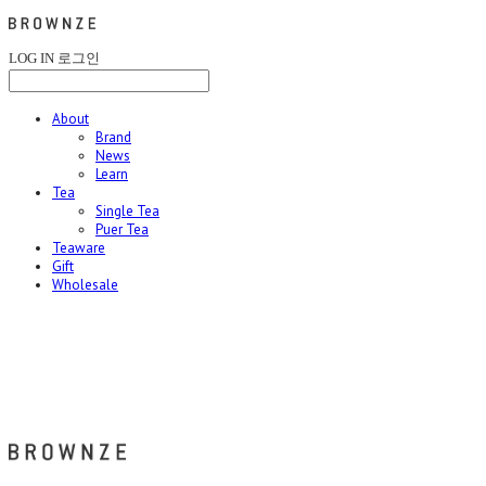
LOG IN
로그인
About
Brand
News
Learn
Tea
Single Tea
Puer Tea
Teaware
Gift
Wholesale
브라운즈 - BROWNZE