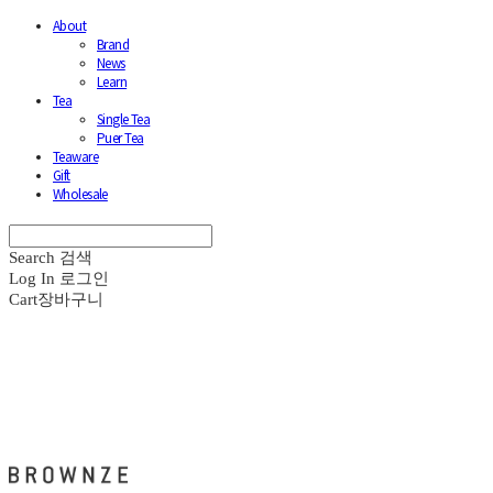
About
Brand
News
Learn
Tea
Single Tea
Puer Tea
Teaware
Gift
Wholesale
Search
검색
Log In
로그인
Cart
장바구니
브라운즈 - BROWNZE