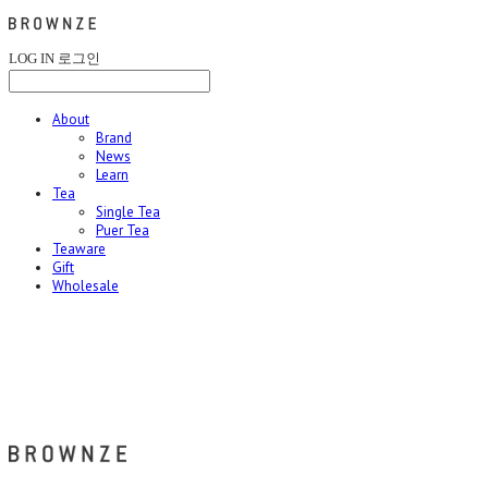
LOG IN
로그인
About
Brand
News
Learn
Tea
Single Tea
Puer Tea
Teaware
Gift
Wholesale
브라운즈 - BROWNZE