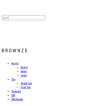
브라운즈 - BROWNZE
About
Brand
News
Learn
Tea
Single Tea
Puer Tea
Teaware
Gift
Wholesale