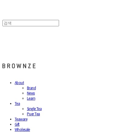
브라운즈 - BROWNZE
About
Brand
News
Learn
Tea
Single Tea
Puer Tea
Teaware
Gift
Wholesale