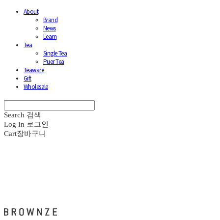
About
Brand
News
Learn
Tea
Single Tea
Puer Tea
Teaware
Gift
Wholesale
Search
검색
Log In
로그인
Cart
장바구니
브라운즈 - BROWNZE