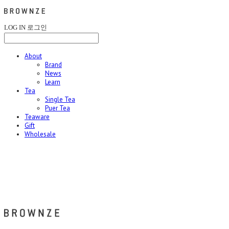
LOG IN
로그인
About
Brand
News
Learn
Tea
Single Tea
Puer Tea
Teaware
Gift
Wholesale
브라운즈 - BROWNZE