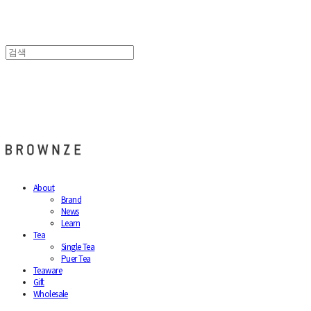
브라운즈 - BROWNZE
About
Brand
News
Learn
Tea
Single Tea
Puer Tea
Teaware
Gift
Wholesale