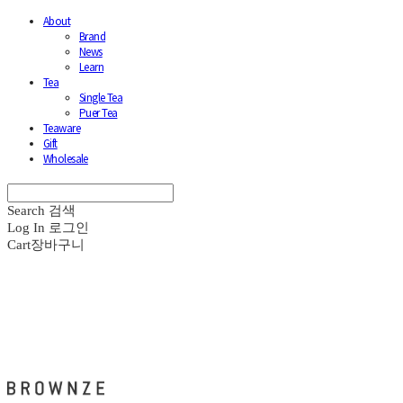
About
Brand
News
Learn
Tea
Single Tea
Puer Tea
Teaware
Gift
Wholesale
Search
검색
Log In
로그인
Cart
장바구니
브라운즈 - BROWNZE