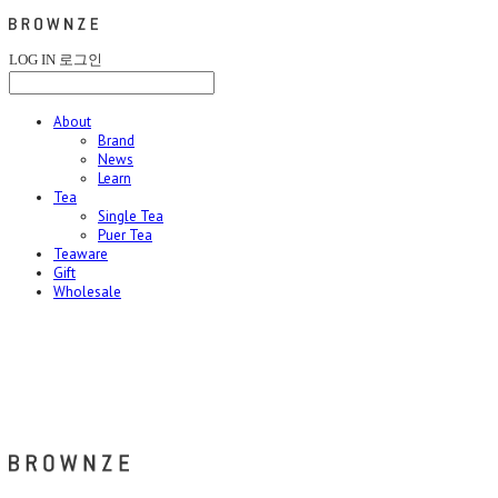
LOG IN
로그인
About
Brand
News
Learn
Tea
Single Tea
Puer Tea
Teaware
Gift
Wholesale
브라운즈 - BROWNZE