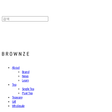
브라운즈 - BROWNZE
About
Brand
News
Learn
Tea
Single Tea
Puer Tea
Teaware
Gift
Wholesale