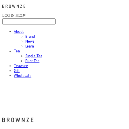
LOG IN
로그인
About
Brand
News
Learn
Tea
Single Tea
Puer Tea
Teaware
Gift
Wholesale
브라운즈 - BROWNZE