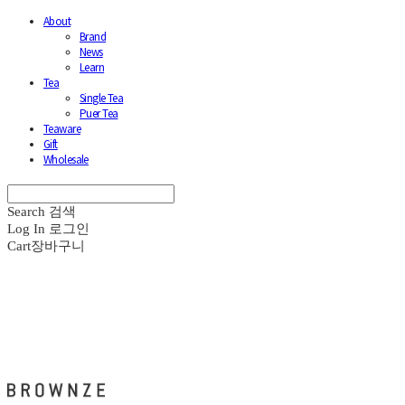
About
Brand
News
Learn
Tea
Single Tea
Puer Tea
Teaware
Gift
Wholesale
Search
검색
Log In
로그인
Cart
장바구니
브라운즈 - BROWNZE