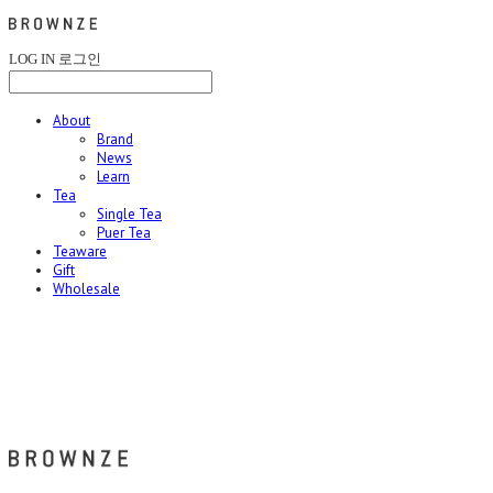
LOG IN
로그인
About
Brand
News
Learn
Tea
Single Tea
Puer Tea
Teaware
Gift
Wholesale
브라운즈 - BROWNZE