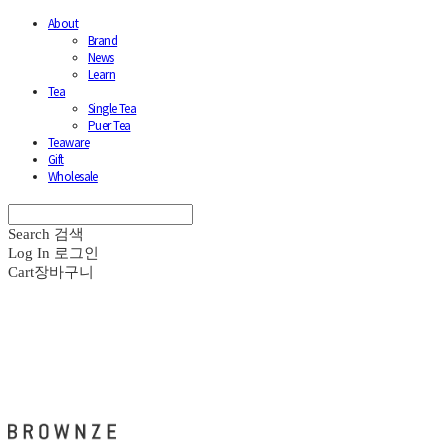
About
Brand
News
Learn
Tea
Single Tea
Puer Tea
Teaware
Gift
Wholesale
Search
검색
Log In
로그인
Cart
장바구니
브라운즈 - BROWNZE