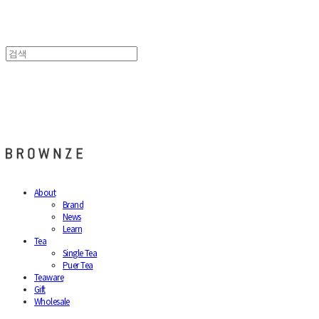
브라운즈 - BROWNZE
About
Brand
News
Learn
Tea
Single Tea
Puer Tea
Teaware
Gift
Wholesale